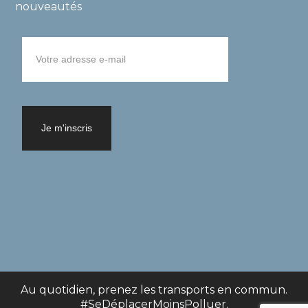
nouveautés
Au quotidien, prenez les transports en commun.
#SeDéplacerMoinsPolluer.