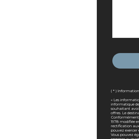
( * ) Informatio
« Les informatio
informatique des
souhaitant avoi
offres. Le desti
Conformément à l
1978 modifiée en
rectification a
pouvez exercer 
Vous pouvez éga
opposer au trai