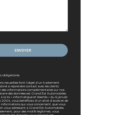
ns obligatoires
ns recueillies font l’objet d’un traitement
tiné à reprendre contact avec les clients
r des informations complémentaires sur nos
nataire des données est Grand Est Automobiles.
a loi « informatique et libertés » du 6 janvier
 2004, vous bénéficiez d’un droit d’accès et de
ux informations qui vous concernent, que vous
en vous adressant à Grand Est Automobiles.
lement, pour des motifs légitimes, vous
tement des données vous concernant.