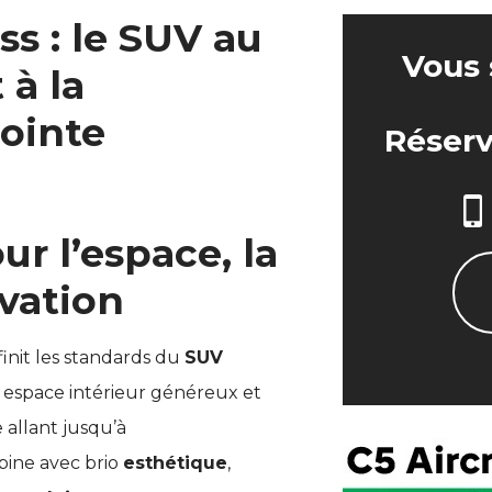
ss : le SUV au
Vous 
 à la
ointe
Réserv
r l’espace, la
ovation
init les standards du
SUV
 espace intérieur généreux et
 allant jusqu’à
bine avec brio
esthétique
,