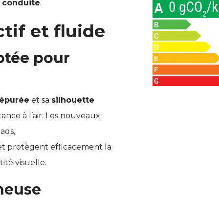
 conduite
.
tif et fluide
ptée pour
 épurée
et sa
silhouette
tance à l’air. Les nouveaux
ads,
t protègent efficacement la
ité visuelle.
neuse