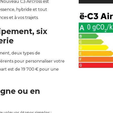
e Nouveau C3 Aircross est
essence, hybride et tout
ces et à vos trajets.
ipement, six
erie
ement, deux types de
ifférents pour personnaliser votre
épart est de 19 700 € pour une
ligne ou en
quelques étapes simples :