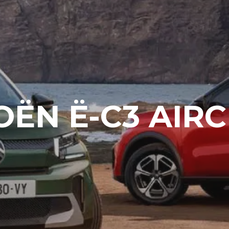
OËN Ë-C3 AIR